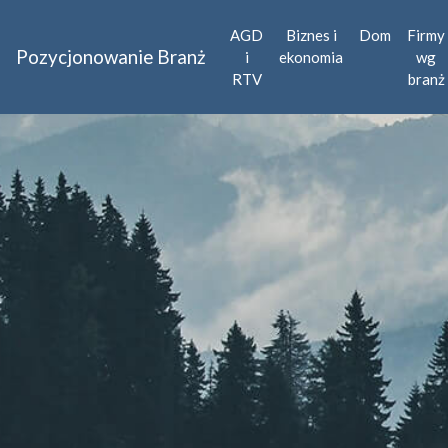
AGD
Biznes i
Dom
Firmy
Pozycjonowanie Branż
i
ekonomia
wg
RTV
branż