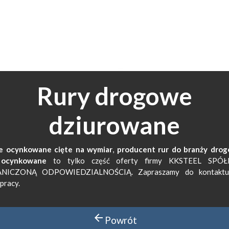
Rury drogowe
dziurowane
le ocynkowane cięte na wymiar
,
producent rur do branży drog
 ocynkowane
to tylko część oferty firmy KKSTEEL SPÓ
NICZONĄ ODPOWIEDZIALNOŚCIĄ. Zapraszamy do kontaktu
pracy.
arrow_back
Powrót