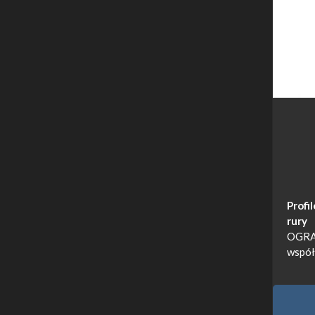
Profi
rury
OGRA
współ