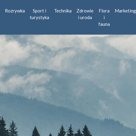
Rozrywka
Sport i
Technika
Zdrowie
Flora
Marketing
turystyka
i uroda
i
fauna