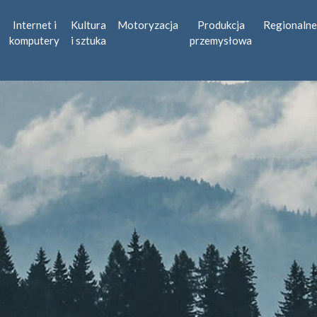
Internet i
Kultura
Motoryzacja
Produkcja
Regionalne
komputery
i sztuka
przemysłowa