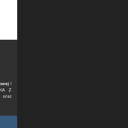
owej
i
ŁKA Z
 oraz