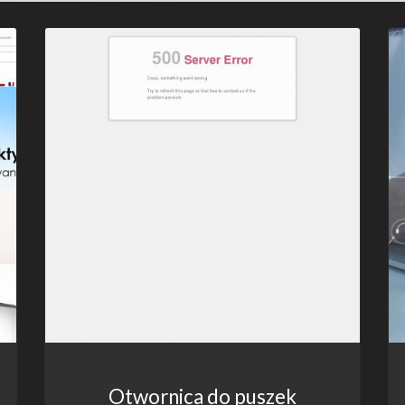
Otwornica do puszek