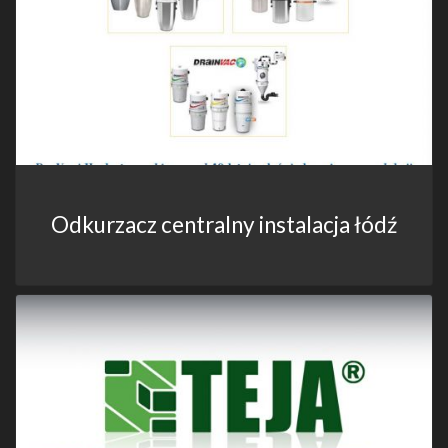
Odkurzacz centralny instalacja łódź