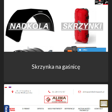
Skrzynka na gaśnicę