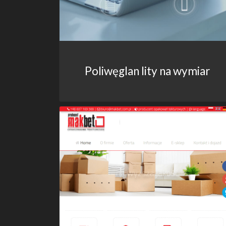
Poliwęglan lity na wymiar