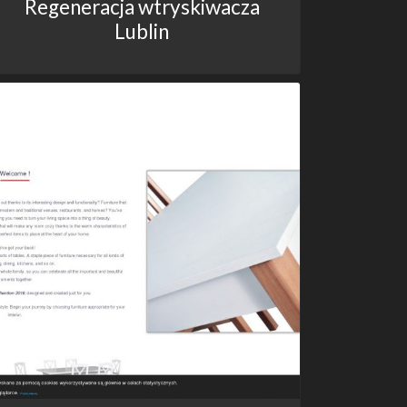
Regeneracja wtryskiwacza
Lublin