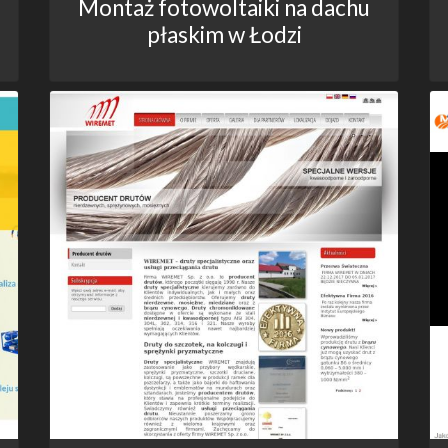
Montaż fotowoltaiki na dachu
płaskim w Łodzi