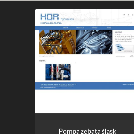
Pompa zębata śląsk